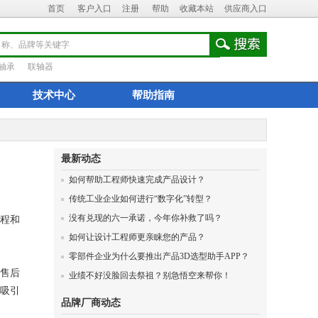
首页
客户入口
注册
帮助
收藏本站
供应商入口
轴承
联轴器
技术中心
帮助指南
最新动态
如何帮助工程师快速完成产品设计？
传统工业企业如何进行“数字化”转型？
没有兑现的六一承诺，今年你补救了吗？
程和
如何让设计工程师更亲睐您的产品？
零部件企业为什么要推出产品3D选型助手APP？
售后
业绩不好没脸回去祭祖？别急悟空来帮你！
吸引
品牌厂商动态