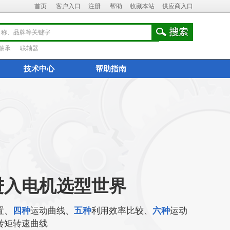
首页
客户入口
注册
帮助
收藏本站
供应商入口
轴承
联轴器
技术中心
帮助指南
进入电机选型世界
置、
四种
运动曲线、
五种
利用效率比较、
六种
运动
转矩转速曲线