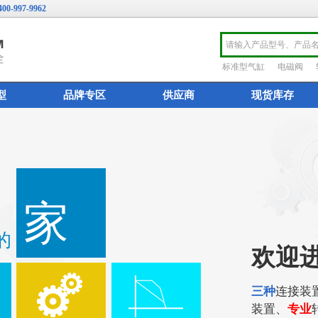
400-997-9962
标准型气缸
电磁阀
型
品牌专区
供应商
现货库存
家
的
欢迎
三种
连接装
装置、
专业