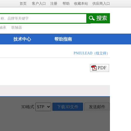
首页
客户入口
注册
帮助
收藏本站
供应商入口
轴承
联轴器
技术中心
帮助指南
PNEULEAD（纽立得）
PDF
3D格式
下载3D文件
发送邮件