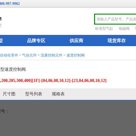
400-997-9962
标准型气缸
电磁阀
型
品牌专区
供应商
现货库存
厂自动化零件
>
气动元件
>
流量控制元件
>
速度控制阀
直通型速度控制阀
,200,205,300,400]
[1F]
-
[04,06,08,10,12]
-
[23,04,06,08,10,12]
尺寸图
型号列表
规格表
型号：