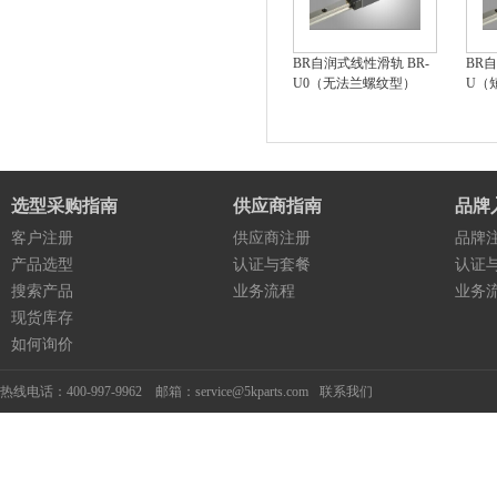
BR自润式线性滑轨 BR-
BR自
U0（无法兰螺纹型）
U（
选型采购指南
供应商指南
品牌
客户注册
供应商注册
品牌
产品选型
认证与套餐
认证
搜索产品
业务流程
业务
现货库存
如何询价
热线电话：400-997-9962 邮箱：service@5kparts.com
联系我们