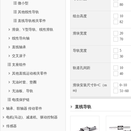
微小型
80
其他线性导轨
组台高度
10
直线导轨相关零件
82
滑袋、V型导轨、线性滑轨
滑块宽度
20
线性导向轴
70
直线轴承
导轨宽度
5
交叉滚子
30
支座组件
轨道孔间距
10
其他直线运动相关零件
40
无油衬套、垫圈
滑块安装尺寸B×C（m
0~10
m)
无油板、导轨
51~60
电缆保护链
直线导轨
轴承、联轴器 传动零件
电机(马达)、减速机、驱动控制器
传感器