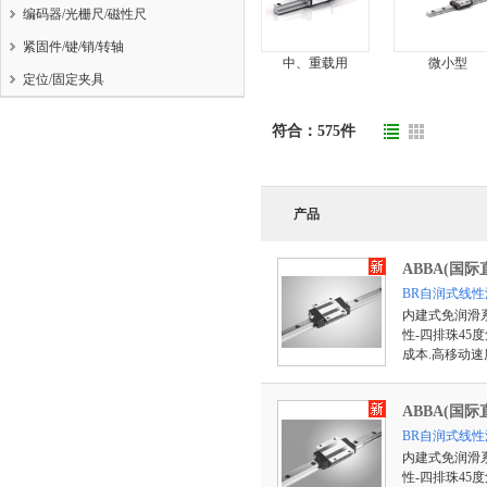
编码器/光栅尺/磁性尺
紧固件/键/销/转轴
中、重载用
微小型
定位/固定夹具
符合：
575
件
产品
ABBA(国际
BR自润式线性
内建式免润滑
性-四排珠45
成本.高移动速
ABBA(国际
BR自润式线性
内建式免润滑
性-四排珠45