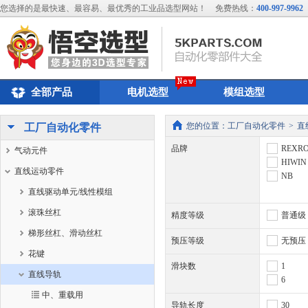
您选择的是最快速、最容易、最优秀的工业品选型网站！
免费热线：
400-997-9962
全部产品
电机选型
模组选型
您的位置：
工厂自动化零件
>
直
工厂自动化零件
品牌
REXR
气动元件
HIWIN
直线运动零件
NB
直线驱动单元/线性模组
滚珠丝杠
精度等级
普通级
梯形丝杠、滑动丝杠
预压等级
无预压
花键
滑块数
1
直线导轨
6
中、重载用
导轨长度
30