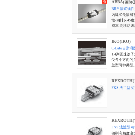
ABBA(国际
BR自润式线性
内建式免润滑系
性-四排珠45
成本.高移动速
IKO(IKO)
C-Lube自润
1.4列圆珠
受各个方向的
兰型两种类型
REXROTH
FKS 法兰型 短
REXROTH
FNS 法兰型
钢制高精度滚珠