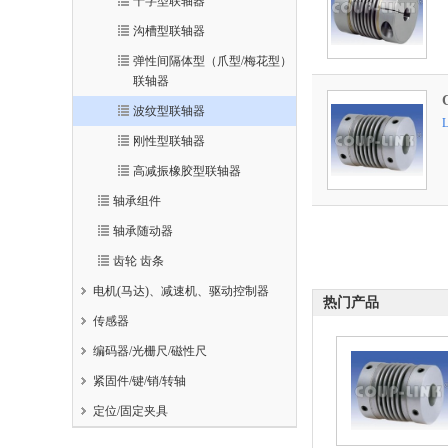
十字型联轴器
沟槽型联轴器
弹性间隔体型（爪型/梅花型）
联轴器
波纹型联轴器
刚性型联轴器
高减振橡胶型联轴器
轴承组件
轴承随动器
齿轮 齿条
电机(马达)、减速机、驱动控制器
热门产品
传感器
编码器/光栅尺/磁性尺
紧固件/键/销/转轴
定位/固定夹具