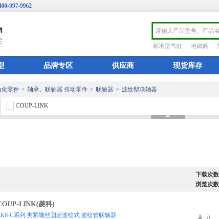
400-997-9962
标准型气缸
电磁阀
型
品牌专区
供应商
现货库存
动化零件
>
轴承、联轴器 传动零件
>
联轴器
>
波纹型联轴器
COUP-LINK
下载次数
浏览次数
COUP-LINK(菱科)
LK6-C系列 夹紧螺丝固定波纹式 波纹管联轴器
0