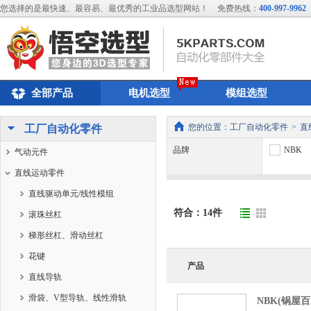
您选择的是最快速、最容易、最优秀的工业品选型网站！
免费热线：
400-997-9962
全部产品
电机选型
模组选型
您的位置：
工厂自动化零件
>
直
工厂自动化零件
品牌
NBK
气动元件
直线运动零件
直线驱动单元/线性模组
符合：
14
件
滚珠丝杠
梯形丝杠、滑动丝杠
花键
产品
直线导轨
滑袋、V型导轨、线性滑轨
NBK(锅屋