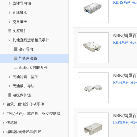
KBHS系列 
线性导向轴
直线轴承
交叉滚子
支座组件
NBK(锅屋
其他直线运动相关零件
KBH系列 液
滚针导向
导轨库浪霸
直线运动辅助配件
NBK(锅屋
无油衬套、垫圈
KWH系列 液
无油板、导轨
电缆保护链
轴承、联轴器 传动零件
电机(马达)、减速机、驱动控制器
NBK(锅屋
传感器
LBPS系列 
编码器/光栅尺/磁性尺