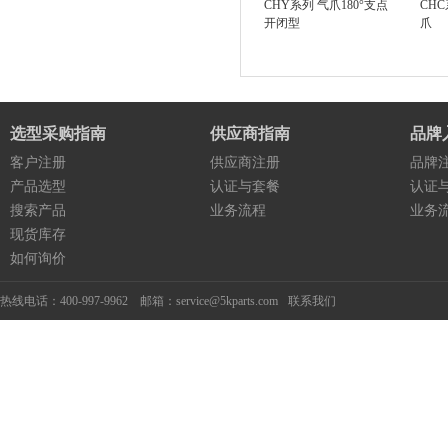
CHY系列 气爪180°支点
CH
开闭型
爪
选型采购指南
供应商指南
品牌
客户注册
供应商注册
品牌
产品选型
认证与套餐
认证
搜索产品
业务流程
业务
现货库存
如何询价
热线电话：400-997-9962 邮箱：service@5kparts.com
联系我们