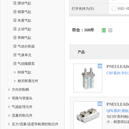
摆动气缸
打开夹持力(N)
0.02~1
锁紧气缸
夹紧气缸
止动气缸
符合：
168
件
带阀气缸
气动分割器
产品
气液单元
气动隔膜泵
PNEULEA
特殊气缸
CHF系列 平
相关附属元件
方向控制阀
管路与管接头
PNEULEA
气源处理元件
QPK系列 滑
流量控制元件
与CHF系列相
小，精度得以
压力/流量/温度等检测控制元件