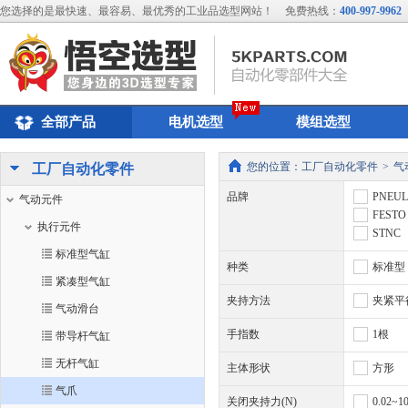
您选择的是最快速、最容易、最优秀的工业品选型网站！
免费热线：
400-997-9962
全部产品
电机选型
模组选型
您的位置：
工厂自动化零件
>
气
工厂自动化零件
品牌
PNEU
气动元件
FESTO
执行元件
STNC
标准型气缸
种类
标准型
紧凑型气缸
夹持方法
夹紧平
气动滑台
手指数
1根
带导杆气缸
无杆气缸
主体形状
方形
气爪
关闭夹持力(N)
0.02~1