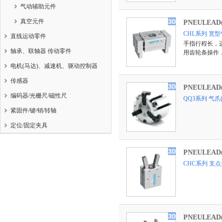
气动辅助元件
真空元件
PNEULEA
CHL系列 宽
直线运动零件
手指行程长，
轴承、联轴器 传动零件
用齿轮条操作
电机(马达)、减速机、驱动控制器
传感器
PNEULEA
编码器/光栅尺/磁性尺
QQ3系列 气
紧固件/键/销/转轴
定位/固定夹具
PNEULEA
CHC系列 支
PNEULEA