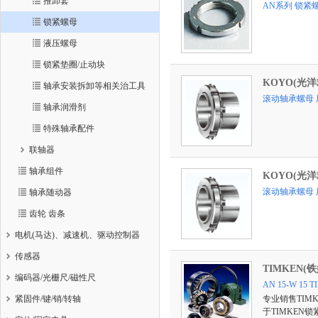
推卸套
AN系列 锁紧
锁紧螺母
液压螺母
锁紧垫圈/止动块
KOYO(光洋
轴承安装拆卸等相关治工具
滚动轴承螺母
轴承润滑剂
特殊轴承配件
联轴器
轴承组件
KOYO(光洋
滚动轴承螺母
轴承随动器
齿轮 齿条
电机(马达)、减速机、驱动控制器
传感器
TIMKEN(
编码器/光栅尺/磁性尺
AN 15-W 1
紧固件/键/销/转轴
专业销售TIM
于TIMKEN