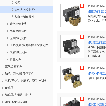
梭阀
MINDMAN
流体方向控制元件
MBD系列 2
钢阀体, 2口2位
方向控制阀配件
流体：水、空
管路与管接头
气源处理元件
MINDMAN
流量控制元件
MUSD系列 
压力/流量/温度等检测控制元件
SCS14 不銹钢
适用流体：水、空
气动辅助元件
4 PTB认证
真空元件
直线运动零件
MINDMAN
轴承、联轴器 传动零件
MWD MWK
1)IP65 防水
电机(马达)、减速机、驱动控制器
传感器
编码器/光栅尺/磁性尺
MINDMAN
紧固件/键/销/转轴
MXCD小流量