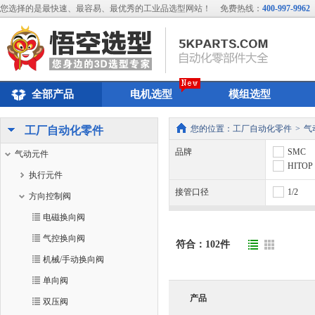
您选择的是最快速、最容易、最优秀的工业品选型网站！
免费热线：
400-997-9962
全部产品
电机选型
模组选型
您的位置：
工厂自动化零件
>
气
工厂自动化零件
品牌
SMC
气动元件
HITOP
执行元件
接管口径
1/2
方向控制阀
电磁换向阀
气控换向阀
符合：
102
件
机械/手动换向阀
单向阀
产品
双压阀