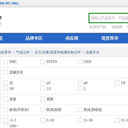
400-997-9962
标准型气缸
电磁阀
型
品牌专区
供应商
现货库存
动化零件
>
气动元件
>
压力/流量/温度等检测控制元件
>
流量开关
SMC
FESTO
CKD
流量开关
无
φ4
φ6
1/8
3/8
1/2
1
直接
底部
标准(不防水)
防滴,防雨
防沫,防喷流
-3~1
2~10
11~50
51~1
1001~