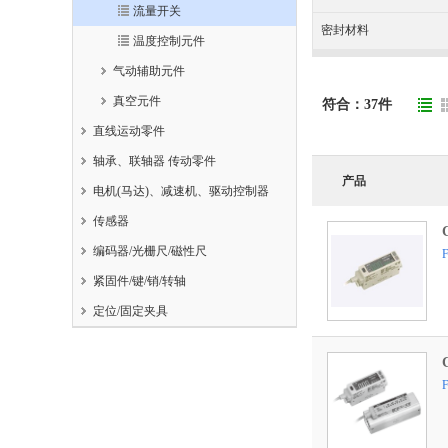
流量开关
密封材料
温度控制元件
气动辅助元件
真空元件
符合：
37
件
直线运动零件
轴承、联轴器 传动零件
产品
电机(马达)、减速机、驱动控制器
传感器
编码器/光栅尺/磁性尺
紧固件/键/销/转轴
定位/固定夹具