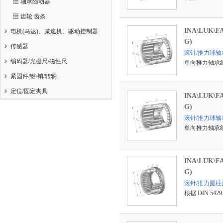
轴承随动器
齿轮 齿条
INA\LUK\
电机(马达)、减速机、驱动控制器
G)
传感器
滚针/推力球轴
编码器/光栅尺/磁性尺
单向推力轴承
紧固件/键/销/转轴
定位/固定夹具
INA\LUK\
G)
滚针/推力球轴承 
单向推力轴承
INA\LUK\
G)
滚针/推力圆柱
根据 DIN 