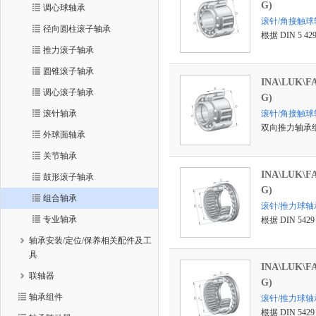
G)
调心球轴承
滚针/角接触球轴
径向圆柱滚子轴承
根据 DIN 5 
推力滚子轴承
圆锥滚子轴承
INA\LUK\
调心滚子轴承
G)
滚针轴承
滚针/角接触球轴
双向推力轴承
外球面轴承
关节轴承
INA\LUK\
鼓形滚子轴承
G)
组合轴承
滚针/推力球轴承
专业轴承
根据 DIN 
轴承安装/定位/保养相关配件及工
具
INA\LUK\
联轴器
G)
轴承组件
滚针/推力球轴承 
根据 DIN 