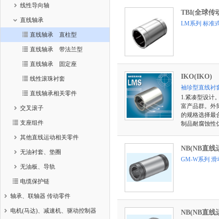
线性导向轴
TBI(全球传
直线轴承
LM系列 标准
直线轴承 直柱型
直线轴承 带法兰型
直线轴承 固定座
IKO(IKO)
线性滚珠衬套
袖珍型直线衬套
直线轴承相关零件
1.紧凑型设计
富产品群。外
交叉滚子
的规格选择最
支座组件
制品耐腐蚀性
其他直线运动相关零件
NB(NB直线
无油衬套、垫圈
GM-W系列 
无油板、导轨
电缆保护链
轴承、联轴器 传动零件
电机(马达)、减速机、驱动控制器
NB(NB直线