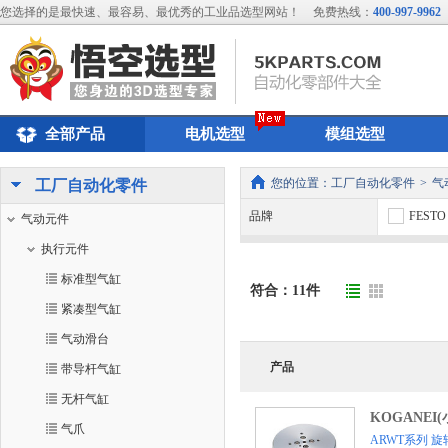
您选择的是最快速、最容易、最优秀的工业品选型网站！
免费热线：
400-997-9962
全部产品
电机选型
模组选型
您的位置：
工厂自动化零件
>
气
工厂自动化零件
品牌
FESTO
气动元件
执行元件
标准型气缸
符合：
11
件
紧凑型气缸
气动滑台
产品
带导杆气缸
无杆气缸
KOGANEI
气爪
ARWT系列 