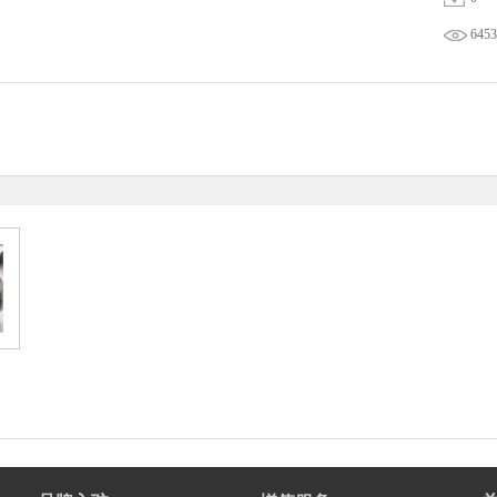
6453
）