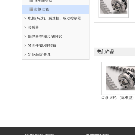
轴承随动器
齿轮 齿条
电机(马达)、减速机、驱动控制器
传感器
编码器/光栅尺/磁性尺
紧固件/键/销/转轴
热门产品
定位/固定夹具
齿条 滚轮 （标准型