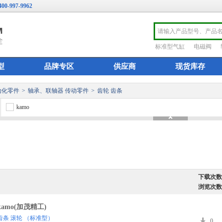
400-997-9962
标准型气缸
电磁阀
型
品牌专区
供应商
现货库存
动化零件
>
轴承、联轴器 传动零件
>
齿轮 齿条
kamo
下载次数
浏览次数
kamo(加茂精工)
齿条 滚轮 （标准型）
0