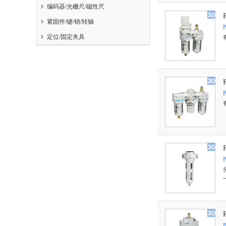
编码器/光栅尺/磁性尺
紧固件/键/销/转轴
定位/固定夹具