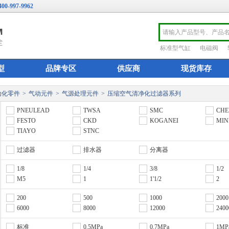
400-997-9962
标准型气缸
电磁阀
型
品牌专区
供应商
现货库存
动化零件
>
气动元件
>
气源处理元件
>
压缩空气清净化过滤器系列
PNEULEAD
TWSA
SMC
CHE
FESTO
CKD
KOGANEI
MI
TIAYO
STNC
过滤器
排水器
分离器
1/8
1/4
3/8
1/2
M5
1
1'1/2
2
200
500
1000
2000
6000
8000
12000
2400
标准
0.5MPa
0.7MPa
1MP