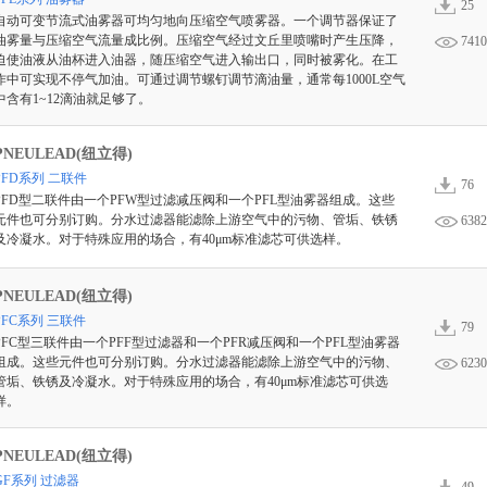
25
自动可变节流式油雾器可均匀地向压缩空气喷雾器。一个调节器保证了
油雾量与压缩空气流量成比例。压缩空气经过文丘里喷嘴时产生压降，
7410
迫使油液从油杯进入油器，随压缩空气进入输出口，同时被雾化。在工
作中可实现不停气加油。可通过调节螺钉调节滴油量，通常每1000L空气
中含有1~12滴油就足够了。
PNEULEAD(纽立得)
PFD系列 二联件
76
PFD型二联件由一个PFW型过滤减压阀和一个PFL型油雾器组成。这些
元件也可分别订购。分水过滤器能滤除上游空气中的污物、管垢、铁锈
6382
及冷凝水。对于特殊应用的场合，有40μm标准滤芯可供选样。
PNEULEAD(纽立得)
PFC系列 三联件
79
PFC型三联件由一个PFF型过滤器和一个PFR减压阀和一个PFL型油雾器
组成。这些元件也可分别订购。分水过滤器能滤除上游空气中的污物、
6230
管垢、铁锈及冷凝水。对于特殊应用的场合，有40μm标准滤芯可供选
样。
PNEULEAD(纽立得)
GF系列 过滤器