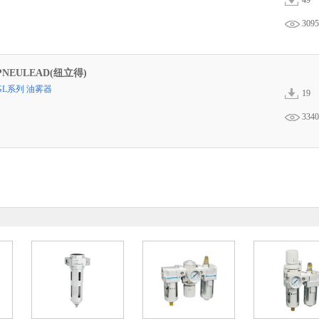
49
3095
PNEULEAD(纽立得)
GL系列 油雾器
19
3340