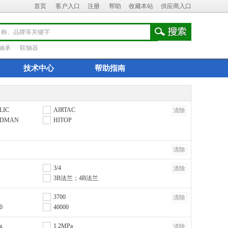
首页
客户入口
注册
帮助
收藏本站
供应商入口
轴承
联轴器
技术中心
帮助指南
LIC
AIRTAC
清除
NDMAN
HITOP
清除
3/4
清除
3B法兰；4B法兰
3700
清除
0
40000
a
1.2MPa
清除