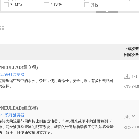
2.1MPa
3.1MPa
其他
下载次数
浏览次数
PNEULEAD(纽立得)
PSF系列 过滤器
471
过滤压缩空气中的水分、杂质，使用寿命长，安全可靠，有多种规格可
供选择。
8798
PNEULEAD(纽立得)
PSL系列 油雾器
89
在较大的流量范围内按比例形成油雾，产生5微米或更小的油微粒到下
游，润滑油复杂管路的配置系统。精密的针阀结构确保了每次油雾含量
7580
的一致性，且使油雾量调节方便。