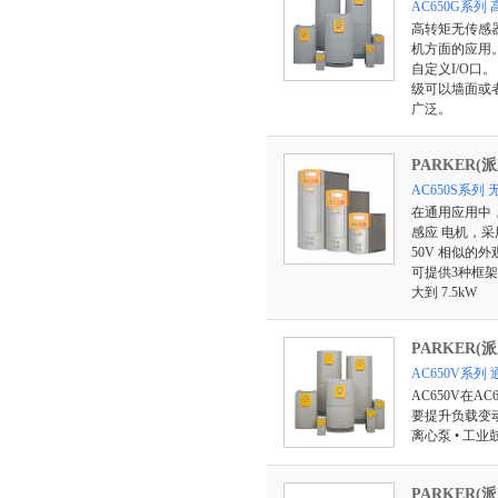
AC650G系
高转矩无传感器
机方面的应用。
自定义I/O口。
级可以墙面或者
广泛。
PARKER(派
AC650S系
在通用应用中
感应 电机，采
50V 相似的
可提供3种框架结
大到 7.5kW
PARKER(派
AC650V系
AC650V在
要提升负载变
离心泵 • 工业
PARKER(派