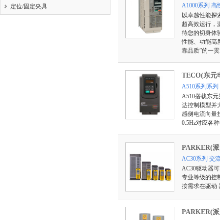
A1000系列
定位/固定夹具
以卓越性能探索
超高效运行，
待您的切身体验
性能、功能高
靠品质”的一
TECO(东元
A510系列系
A510搭载
达控制模型并大
感侧电流向量
0.5Hz对应
PARKER(派
AC30系列 交
AC30驱动
专业等级的控
按需求在驱动 
PARKER(派