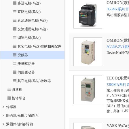
OMRON(欧
步进电机(马达)
3G3MZ系列
直驱电机(马达)
高功能紧凑型
直流通用电机(马达)
交流通用电机(马达)
调速电机(马达)
OMRON(欧
其它电机(马达)控制相关配件
3G3RV-ZV
DeviceNe
变频器
步进驱动器
伺服驱动器
TECO(东元
其它电机(马达)控制器
7200MA系
减速机
东元变频器72
F，V/F+P
旋转平台
可选择SINK或
BUS）通信功
传感器
含，外加PG即
编码器/光栅尺/磁性尺
紧固件/键/销/转轴
YASKAWA