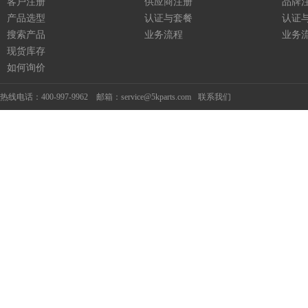
客户注册
供应商注册
品牌
产品选型
认证与套餐
认证
搜索产品
业务流程
业务
现货库存
如何询价
热线电话：400-997-9962 邮箱：service@5kparts.com
联系我们