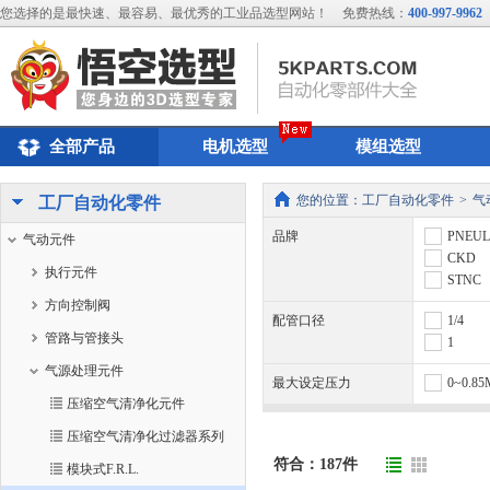
您选择的是最快速、最容易、最优秀的工业品选型网站！
免费热线：
400-997-9962
全部产品
电机选型
模组选型
您的位置：
工厂自动化零件
>
气
工厂自动化零件
品牌
PNEU
气动元件
CKD
执行元件
STNC
方向控制阀
配管口径
1/4
管路与管接头
1
气源处理元件
最大设定压力
0~0.85
压缩空气清净化元件
压缩空气清净化过滤器系列
符合：
187
件
模块式F.R.L.