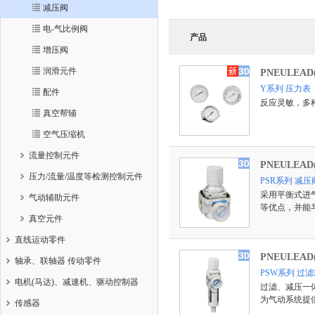
减压阀
电-气比例阀
产品
增压阀
润滑元件
PNEULEA
Y系列 压力表
配件
反应灵敏，多
真空帮辅
空气压缩机
流量控制元件
PNEULEA
压力/流量/温度等检测控制元件
PSR系列 减压
采用平衡式进
气动辅助元件
等优点，并能
真空元件
直线运动零件
PNEULEA
轴承、联轴器 传动零件
PSW系列 过
电机(马达)、减速机、驱动控制器
过滤、减压一
为气动系统提
传感器