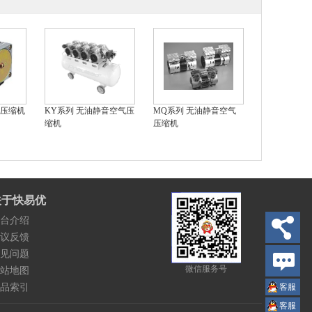
压压缩机
KY系列 无油静音空气压
MQ系列 无油静音空气
缩机
压缩机
关于快易优
台介绍
议反馈
见问题
微信服务号
站地图
品索引
客服
王小
客服