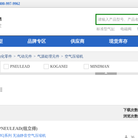
400-997-9962
标准型气缸
电磁阀
型
品牌专区
供应商
现货库存
动化零件
>
气动元件
>
气源处理元件
>
空气压缩机
PNEULEAD
KOGANEI
MINDMAN
下载次数
浏览次数
PNEULEAD(纽立得)
MQ系列 无油静音空气压缩机
36