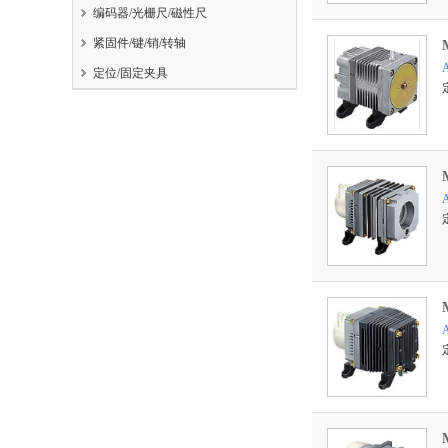
编码器/光栅尺/磁性尺
紧固件/键/销/转轴
定位/固定夹具