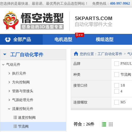
您选择的是最快速、最容易、最优秀的工业品选型网站！
免费热线：
400-997-9962
全部产品
电机选型
模组选型
您的位置：
工厂自动化零件
>
气
工厂自动化零件
品牌
PNEU
气动元件
执行元件
种类
节流阀
方向控制阀
接管口径
1/8
管路与管接头
4
气源处理元件
连接螺纹
M5
流量控制元件
速度控制阀
符合：
26
件
节流阀