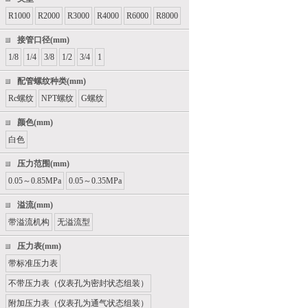
R1000
R2000
R3000
R4000
R6000
R8000
接管口径(mm)
1/8
1/4
3/8
1/2
3/4
1
配管螺纹种类(mm)
Rc螺纹
NPT螺纹
G螺纹
颜色(mm)
白色
压力范围(mm)
0.05～0.85MPa
0.05～0.35MPa
溢流(mm)
带溢流机构
无溢流型
压力表(mm)
带标准压力表
不带压力表（仪表孔为密封状态组装）
附加压力表（仪表孔为通气状态组装）