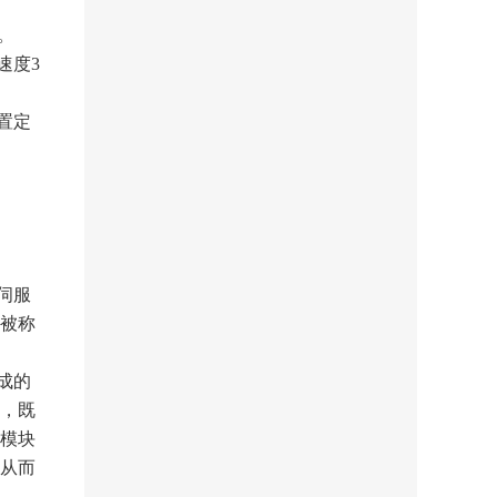
。
速度3
置定
伺服
被称
成的
，既
模块
从而