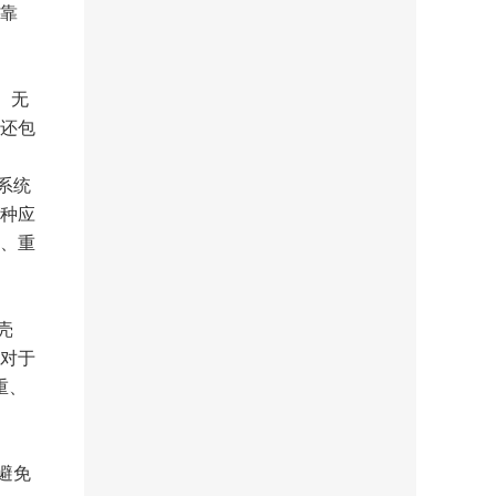
靠
。无
还包
系统
种应
、重
壳
对于
重、
避免