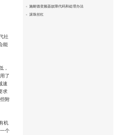
施耐德变频器故障代码和处理办法
滚珠丝杠
代社
会能
低，
用了
减速
要求
些附
有机
一个