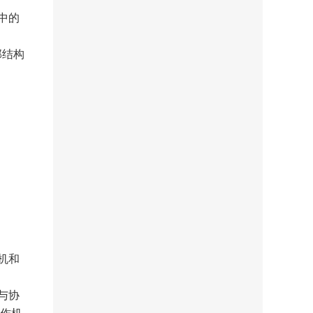
中的
部结构
机和
与协