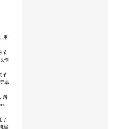
，用
关节
以作
关节
无需
，所
en
用了
机械