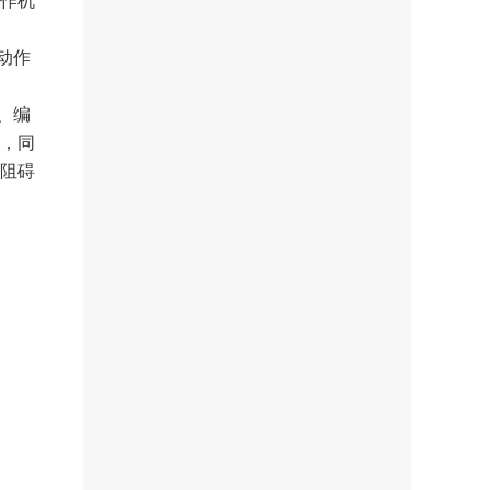
作机
动作
、编
，同
阻碍