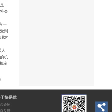
是，
将会
各有一
受到
现对
器人
的机
和应
用
关于快易优
台介绍
议反馈